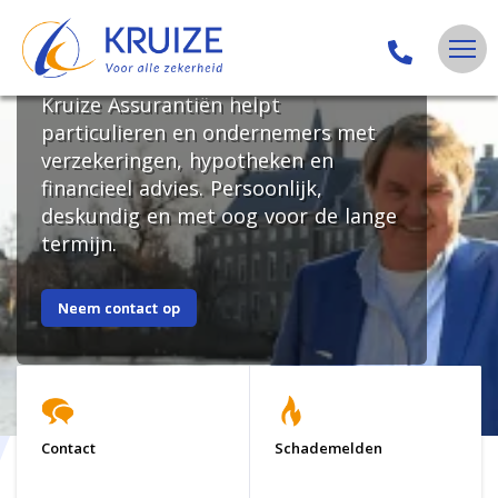
Zekerheid begint met
advies dat bij u past
Kruize Assurantiën helpt
particulieren en ondernemers met
verzekeringen, hypotheken en
financieel advies. Persoonlijk,
deskundig en met oog voor de lange
termijn.
Neem contact op
Contact
Schademelden