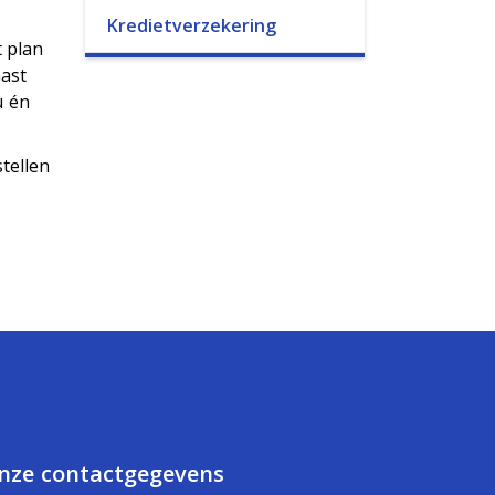
Kredietverzekering
t plan
aast
u én
tellen
nze contactgegevens