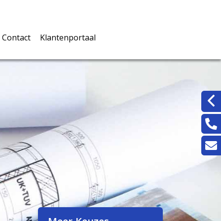
Contact
Klantenportaal
rwaarden
Inloggen klantenportaal
jke documenten
rmulieren
n
ingskaarten
eters