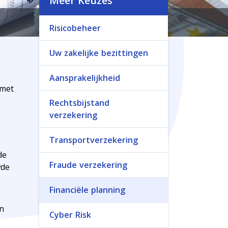
Meer Keuzes
Risicobeheer
Uw zakelijke bezittingen
Aansprakelijkheid
 met
Rechtsbijstand
verzekering
Transportverzekering
de
Fraude verzekering
wde
Financiële planning
en
Cyber Risk