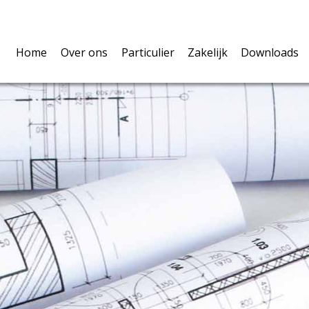
Home
Over ons
Particulier
Zakelijk
Downloads
Over ons
Verzekeringen
U als ondernemer
Polisvoo
Volmacht
Pensioen & Leven
De werknemers
Belangri
Privacy
Hypotheken
De onderneming
Schadefo
Vergelijkingskaarten
Vergelijkingskaarte
Verzeker
Waardem