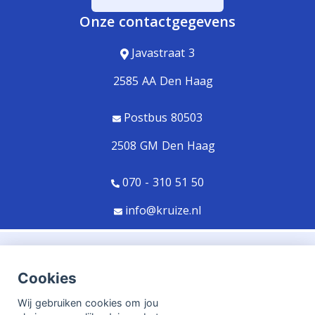
Onze contactgegevens
Javastraat 3
2585 AA Den Haag
Postbus 80503
2508 GM Den Haag
070 - 310 51 50
info@kruize.nl
© Copyright
Assupport BV
2026
Cookies
Sitemap
Wij gebruiken cookies om jou
Disclaimer