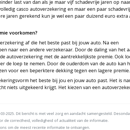
inder last van dan als je maar vijf schadevrije jaren op na
olledig casco autoverzekering en maar een paar schadevri
dere jaren gerekend kun je wel een paar duizend euro extra
remie voorkomen?
verzekering af die het beste past bij jouw auto. Na een
pen naar een andere verzekeraar. Door de daling van het a
r de autoverzekering met de aantrekkelijkste premie. Ook l
er de loep te nemen. Door de ouderdom van de auto kan h
iezen voor een beperktere dekking tegen een lagere premie.
keringsvorm het beste bij jou en jouw auto past. Het is na
cht niets uitgekeerd krijgt. Het kiezen van een autoverzeke
03-2025. Dit bericht is met veel zorg en aandacht samengesteld. Desond
r de correctheid, volledigheid of actualiteit van de informatie.
ons om de meest recente informatie te ontvangen.