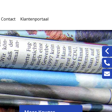
Contact
Klantenportaal
rwaarden
Inloggen klantenportaal
jke documenten
rmulieren
n
ingskaarten
eters