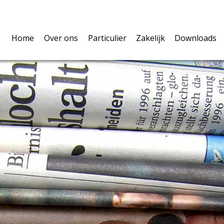
Home
Over ons
Particulier
Zakelijk
Downloads
Over ons
Verzekeringen
U als ondernemer
Polisvoo
Volmacht
Pensioen & Leven
De werknemers
Belangri
Privacy
Hypotheken
De onderneming
Schadefo
Vergelijkingskaarten
Vergelijkingskaarte
Verzeker
Waardem