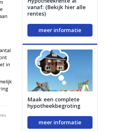
Hypotheekrente al
am
vanaf: (Bekijk hier alle
je
rentes)
 aan
meer informatie
antal
oont
et in
melijk
ring
Maak een complete
hypotheekbegroting
anks
meer informatie