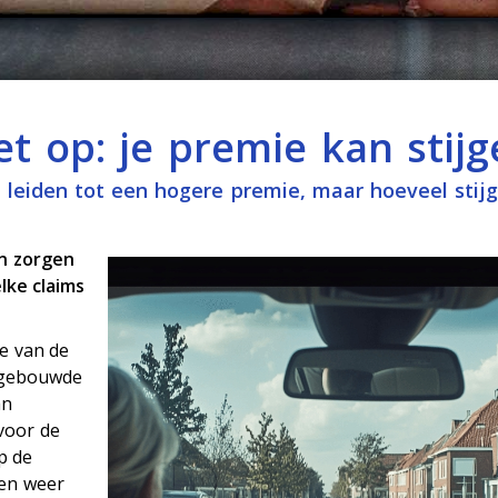
t op: je premie kan stijg
 leiden tot een hogere premie, maar hoeveel stijg
n zorgen
lke claims
e van de
pgebouwde
an
voor de
p de
en weer