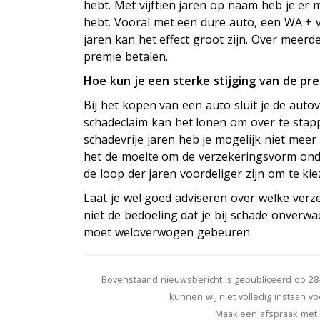
hebt. Met vijftien jaren op naam heb je er m
hebt. Vooral met een dure auto, een WA + v
jaren kan het effect groot zijn. Over meer
premie betalen.
Hoe kun je een sterke stijging van de p
Bij het kopen van een auto sluit je de auto
schadeclaim kan het lonen om over te stap
schadevrije jaren heb je mogelijk niet mee
het de moeite om de verzekeringsvorm ond
de loop der jaren voordeliger zijn om te k
Laat je wel goed adviseren over welke verze
niet de bedoeling dat je bij schade onverwa
moet weloverwogen gebeuren.
Bovenstaand nieuwsbericht is gepubliceerd op 28-
kunnen wij niet volledig instaan voo
Maak een afspraak met 