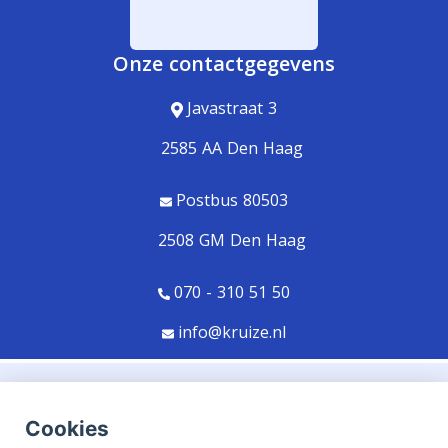
Onze contactgegevens
Javastraat 3
2585 AA Den Haag
Postbus 80503
2508 GM Den Haag
070 - 310 51 50
info@kruize.nl
© Copyright
Assupport BV
2026
Cookies
Sitemap