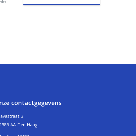
anks
nze contactgegevens
Javastraat 3
2585 AA Den Haag