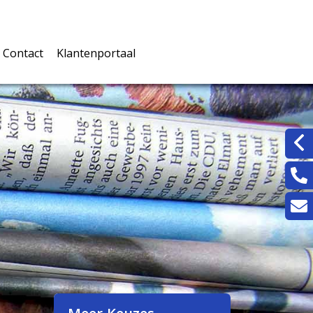
Contact
Klantenportaal
rwaarden
Inloggen klantenportaal
jke documenten
rmulieren
n
ingskaarten
eters