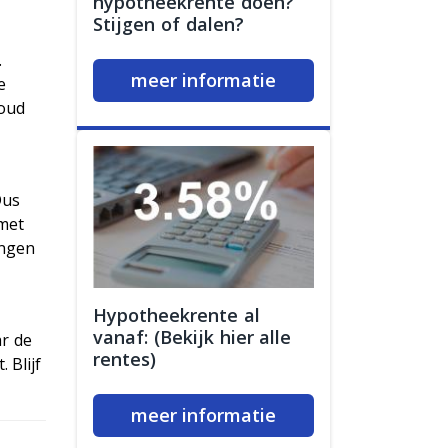
hypotheekrente doen?
Stijgen of dalen?
.
meer informatie
e
 oud
Dus
 met
ingen
Hypotheekrente al
vanaf: (Bekijk hier alle
ar de
rentes)
 Blijf
meer informatie