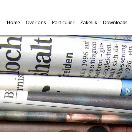
Home
Over ons
Particulier
Zakelijk
Downloads
Over ons
Verzekeringen
U als ondernemer
Polisvoo
Volmacht
Pensioen & Leven
De werknemers
Belangri
Privacy
Hypotheken
De onderneming
Schadefo
Vergelijkingskaarten
Vergelijkingskaarte
Verzeker
Waardem