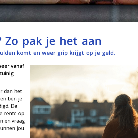
 Zo pak je het aan
ulden komt en weer grip krijgt op je geld.
weer vanaf
zuinig
r dan het
len ben je
digd. De
de rente op
en en vraag
 kunnen jou