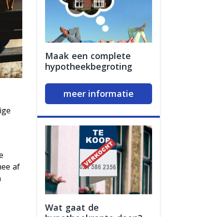
Maak een complete
hypotheekbegroting
meer informatie
ige
e
mee af
n
Wat gaat de