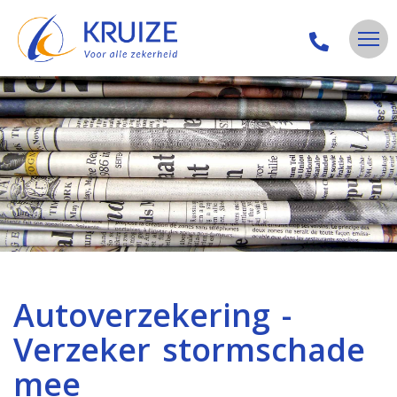
Autoverzekering -
Verzeker stormschade
mee