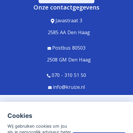
Onze contactgegevens
Javastraat 3
2585 AA Den Haag
Postbus 80503
2508 GM Den Haag
070 - 310 51 50
info@kruize.nl
© Copyright
Assupport BV
2026
Cookies
Sitemap
Wij gebruiken cookies om jou
Disclaimer
als je persoonlijk adviseur beter