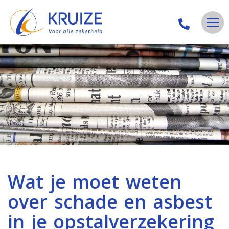
Wat je moet weten
over schade en asbest
in je opstalverzekering