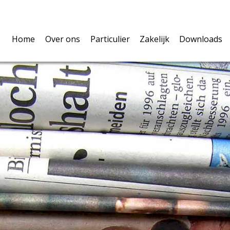
Home
Over ons
Particulier
Zakelijk
Downloads
Over ons
Verzekeringen
U als ondernemer
Polisvoo
Volmacht
Pensioen & Leven
De werknemers
Belangri
Privacy
Hypotheken
De onderneming
Schadefo
Vergelijkingskaarten
Vergelijkingskaarte
Verzeker
Waardem