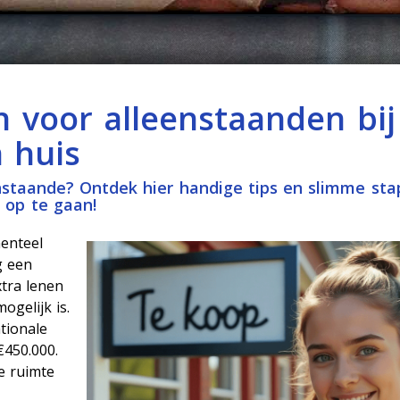
 voor alleenstaanden bij
 huis
eenstaande? Ontdek hier handige tips en slimme st
 op te gaan!
enteel
g een
xtra lenen
gelijk is.
tionale
450.000.
e ruimte