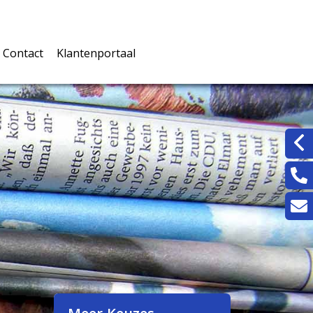
Contact
Klantenportaal
rwaarden
Inloggen klantenportaal
jke documenten
rmulieren
n
ingskaarten
eters