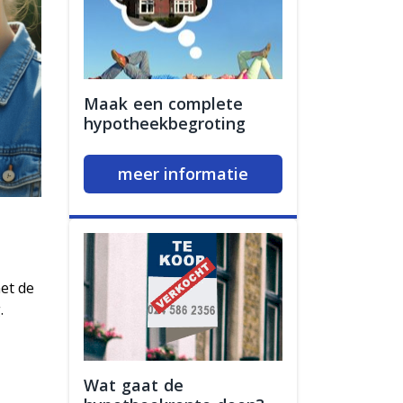
Maak een complete
hypotheekbegroting
meer informatie
met de
.
Wat gaat de