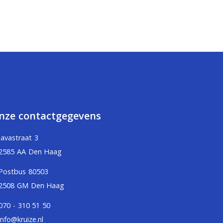
nze contactgegevens
Javastraat 3
2585 AA Den Haag
Postbus 80503
2508 GM Den Haag
070 - 310 51 50
info@kruize.nl