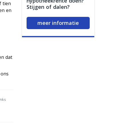
hypotheekrente doen?
 tien
Stijgen of dalen?
ten en
meer informatie
en dat
 ons
anks