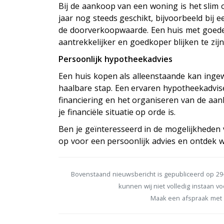
Bij de aankoop van een woning is het slim o
jaar nog steeds geschikt, bijvoorbeeld bij
de doorverkoopwaarde. Een huis met goede 
aantrekkelijker en goedkoper blijken te zijn
Persoonlijk hypotheekadvies
Een huis kopen als alleenstaande kan ingew
haalbare stap. Een ervaren hypotheekadvise
financiering en het organiseren van de aan
je financiële situatie op orde is.
Ben je geïnteresseerd in de mogelijkheden
op voor een persoonlijk advies en ontdek 
Bovenstaand nieuwsbericht is gepubliceerd op 29-
kunnen wij niet volledig instaan voo
Maak een afspraak met 