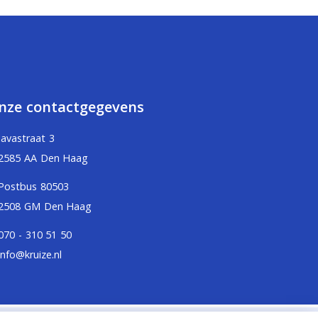
nze contactgegevens
Javastraat 3
2585 AA Den Haag
Postbus 80503
2508 GM Den Haag
070 - 310 51 50
info@kruize.nl
Aangesloten bij:
Adfiz,
Kifid,
Erkend Financieel Adviseur