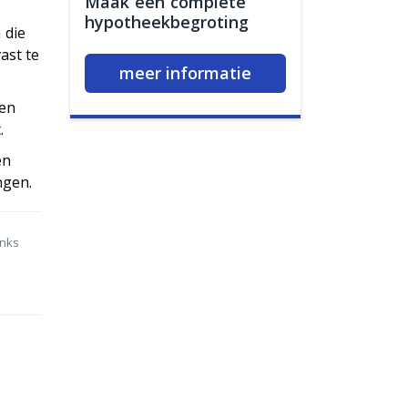
Maak een complete
hypotheekbegroting
 die
ast te
meer informatie
hen
.
en
ngen.
anks