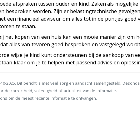
ede afspraken tussen ouder en kind. Zaken als mogelijke
en besproken worden. Zijn er belastingtechnische gevolgen
 een financieel adviseur om alles tot in de puntjes goed v
 komen te staan.
 bij het kopen van een huis kan een mooie manier zijn om 
 dat alles van tevoren goed besproken en vastgelegd wordt
orde wijze je kind kunt ondersteunen bij de aankoop van e
staan klaar om je te helpen met passend advies en oplossi
10-2025. Dit bericht is met veel zorg en aandacht samengesteld. Desond
r de correctheid, volledigheid of actualiteit van de informatie.
ons om de meest recente informatie te ontvangen.