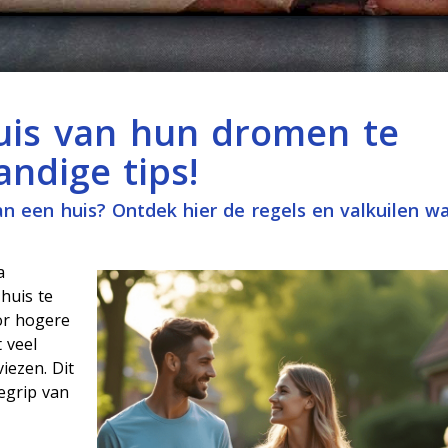
huis van hun dromen te
ndige tips!
van een huis? Ontdek hier de regels en valkuilen wa
a
huis te
or hogere
 veel
iezen. Dit
egrip van