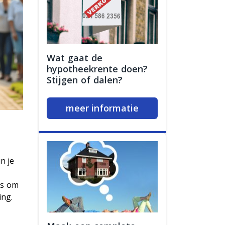
Wat gaat de
hypotheekrente doen?
Stijgen of dalen?
meer informatie
n je
t
is om
ing.