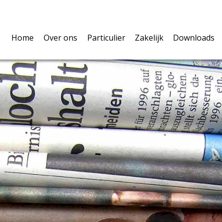
Home
Over ons
Particulier
Zakelijk
Downloads
Over ons
Verzekeringen
U als ondernemer
Polisvoo
Volmacht
Pensioen & Leven
De werknemers
Belangri
Privacy
Hypotheken
De onderneming
Schadefo
Vergelijkingskaarten
Vergelijkingskaarte
Verzeker
Waardem