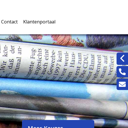
Contact
Klantenportaal
rwaarden
Inloggen klantenportaal
jke documenten
rmulieren
n
ingskaarten
eters