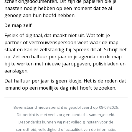
schenkingsdocumenten. Dit zijn de papieren die je
naasten nodig hebben op een moment dat ze al
genoeg aan hun hoofd hebben.
De map zelf
Fysiek of digitaal, dat maakt niet uit. Wat telt: je
partner of vertrouwenspersoon weet waar de map
staat en kan er zelfstandig bij. Spreek dit af. Schrijf het
op. Zet een halfuur per jaar in je agenda om de map
bij te werken met nieuwe jaaropgaven, polisbladen en
aanslagen.
Dat halfuur per jaar is geen klusje. Het is de reden dat
iemand op een moeilijke dag niet hoeft te zoeken.
Bovenstaand nieuwsbericht is gepubliceerd op 08-07-2026.
Dit bericht is met veel zorg en aandacht samengesteld.
Desondanks kunnen wij niet volledig instaan voor de
correctheid, volledigheid of actualiteit van de informatie.