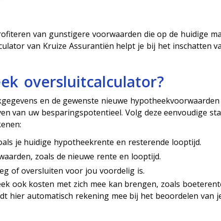
profiteren van gunstigere voorwaarden die op de huidige m
ulator van Kruize Assurantiën helpt je bij het inschatten v
k oversluitcalculator?
eekgegevens en de gewenste nieuwe hypotheekvoorwaarden 
even van uw besparingspotentieel. Volg deze eenvoudige st
kenen:
als je huidige hypotheekrente en resterende looptijd.
arden, zoals de nieuwe rente en looptijd.
g of oversluiten voor jou voordelig is.
eek ook kosten met zich mee kan brengen, zoals boeterent
udt hier automatisch rekening mee bij het beoordelen van j