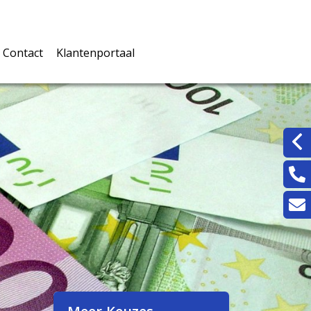
Contact
Klantenportaal
rwaarden
Inloggen klantenportaal
jke documenten
rmulieren
n
ingskaarten
eters