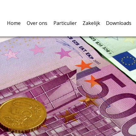
Home
Over ons
Particulier
Zakelijk
Downloads
Over ons
Verzekeringen
U als ondernemer
Polisvoo
Volmacht
Pensioen & Leven
De werknemers
Belangri
Privacy
Hypotheken
De onderneming
Schadefo
Vergelijkingskaarten
Vergelijkingskaarte
Verzeker
Waardem