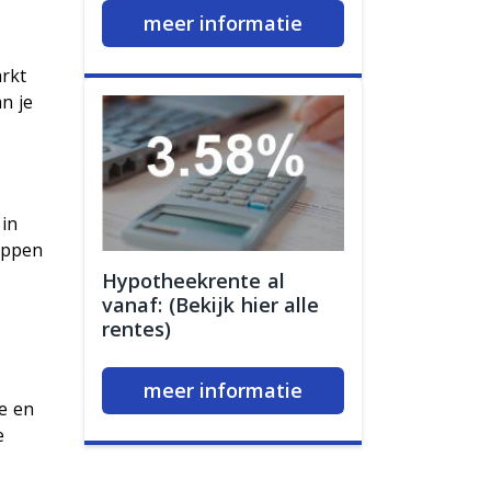
meer informatie
arkt
an je
in
appen
Hypotheekrente al
vanaf: (Bekijk hier alle
rentes)
meer informatie
e en
e