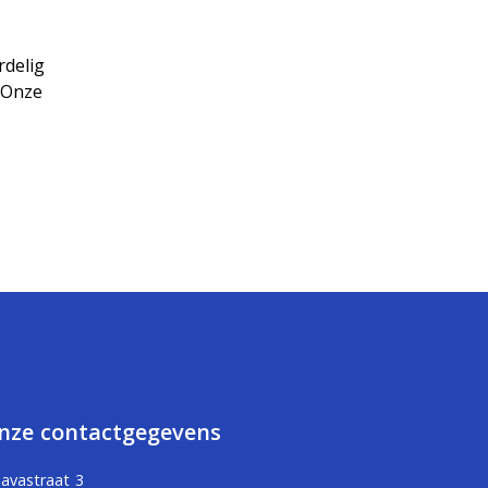
rdelig
. Onze
nze contactgegevens
Javastraat 3