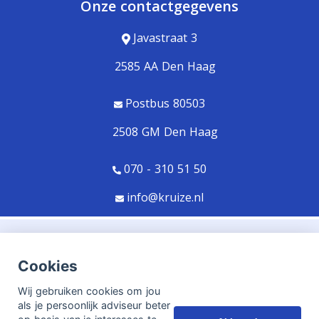
Onze contactgegevens
Javastraat 3
2585 AA Den Haag
Postbus 80503
2508 GM Den Haag
070 - 310 51 50
info@kruize.nl
© Copyright
Assupport BV
2026
Cookies
Sitemap
Wij gebruiken cookies om jou
Disclaimer
als je persoonlijk adviseur beter