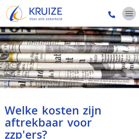
Welke kosten zijn
aftrekbaar voor
zzp'ers?