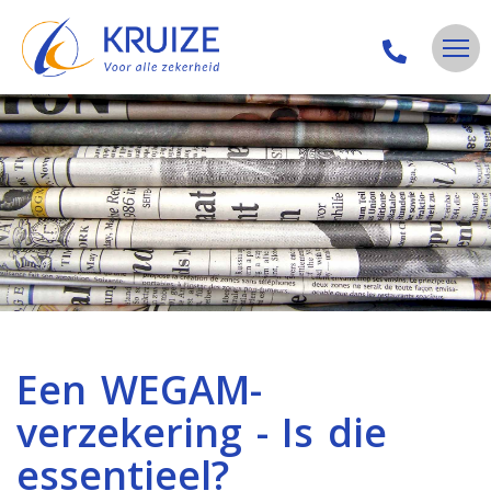
Een WEGAM-
verzekering - Is die
essentieel?