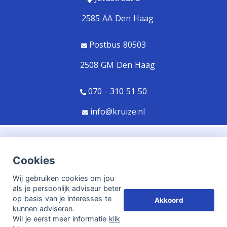
2585 AA Den Haag
Postbus 80503
2508 GM Den Haag
070 - 310 51 50
info@kruize.nl
© Copyright
Assupport BV
2026
Cookies
Sitemap
Wij gebruiken cookies om jou
Disclaimer
als je persoonlijk adviseur beter
op basis van je interesses te
Akkoord
kunnen adviseren.
Aangesloten bij:
Adfiz,
Kifid,
Erkend Financieel Adviseur
Wil je eerst meer informatie
klik